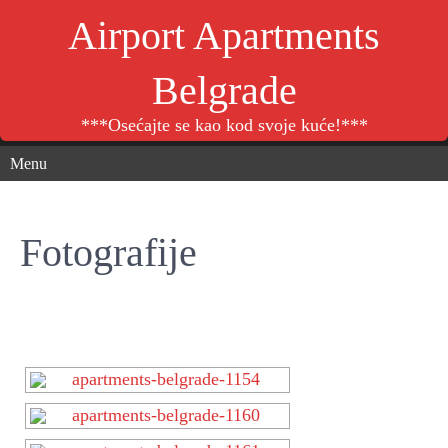
Airport Apartments
Belgrade
***Osećajte se kao kod svoje kuće!***
Menu
Fotografije
[SHOW SLIDESHOW]